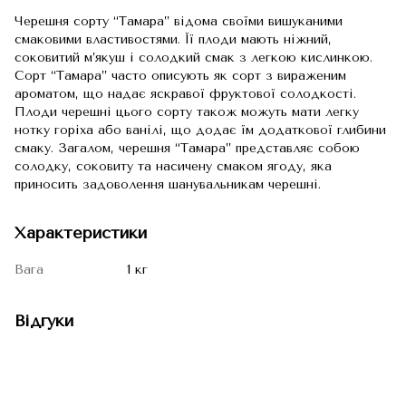
Черешня сорту “Тамара” відома своїми вишуканими
смаковими властивостями. Її плоди мають ніжний,
соковитий м’якуш і солодкий смак з легкою кислинкою.
Сорт “Тамара” часто описують як сорт з вираженим
ароматом, що надає яскравої фруктової солодкості.
Плоди черешні цього сорту також можуть мати легку
нотку горіха або ванілі, що додає їм додаткової глибини
смаку. Загалом, черешня “Тамара” представляє собою
солодку, соковиту та насичену смаком ягоду, яка
приносить задоволення шанувальникам черешні.
Характеристики
Вага
1 кг
Відгуки