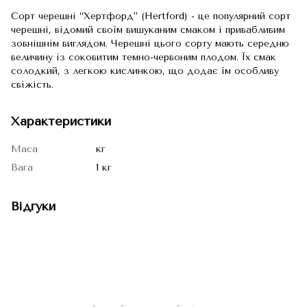
Сорт черешні “Хертфорд” (Hertford) - це популярний сорт
черешні, відомий своїм вишуканим смаком і привабливим
зовнішнім виглядом. Черешні цього сорту мають середню
величину із соковитим темно-червоним плодом. Їх смак
солодкий, з легкою кислинкою, що додає їм особливу
свіжість.
Характеристики
Маса
кг
Вага
1 кг
Відгуки