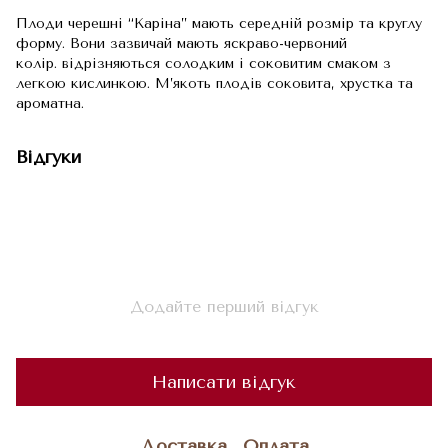
Плоди черешні “Каріна” мають середній розмір та круглу
форму. Вони зазвичай мають яскраво-червоний
колір. відрізняються солодким і соковитим смаком з
легкою кислинкою. М’якоть плодів соковита, хрустка та
ароматна.
Відгуки
Додайте перший відгук
Написати відгук
Доставка
Оплата